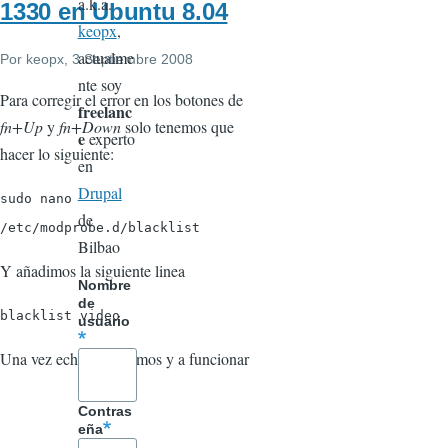
a.k.a.
1330 en Ubuntu 8.04
keopx
,
actualme
Por
keopx
, 3 Septiembre 2008
nte soy
Para corregir el error en los botones de
freelanc
fn+Up
y
fn+Down
solo tenemos que
e
experto
hacer lo siguiente:
en
Drupal
sudo nano
de
/etc/modprobe.d/blacklist
Bilbao
Y añadimos la siguiente linea
Nombre
de
blacklist video
usuario
Una vez echo reiniciamos y a funcionar
Contras
eña