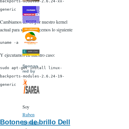
backports-modules-2.6.24-xx-
generic
Cambiamos las xx por nuestro kernel
actual para saberlo hacemos lo siguiente
uname -a
Y ejecutamos en nuestro caso:
Sponso
sudo apt-get install linux-
red by
backports-modules-2.6.24-19-
generic
Soy
Ruben
Botones de brillo Dell
Egiguren