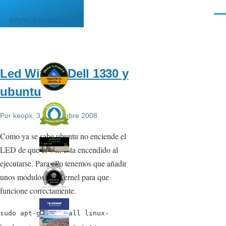
Pasar al contenido principal
Men
www.keopx.net
Led Wifi en Dell 1330 y
ubuntu
Por
keopx
, 3 Septiembre 2008
Como ya se sabe ubuntu no enciende el
LED de que el wifi esta encendido al
ejecutarse. Para ello tenemos que añadir
unos módulos del Kernel para que
funcione correctamente.
sudo apt-get install linux-