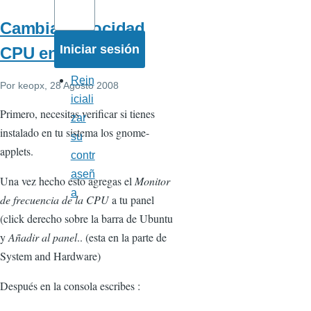
Cambiar velocidad
CPU en Ubuntu
Rein
Por
keopx
, 28 Agosto 2008
iciali
Primero, necesitas verificar si tienes
zar
instalado en tu sistema los gnome-
su
applets.
contr
aseñ
Una vez hecho esto agregas el
Monitor
a
de frecuencia de la CPU
a tu panel
(click derecho sobre la barra de Ubuntu
y
Añadir al panel
.. (esta en la parte de
System and Hardware)
Después en la consola escribes :