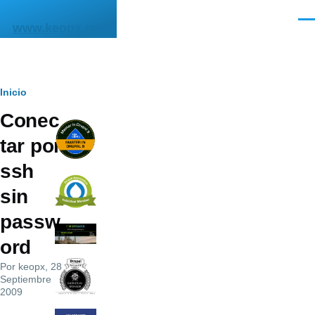
Pasar al contenido principal
Men
www.keopx.net
Ruta
Inicio
Conec
de
tar por
navegación
ssh
sin
passw
ord
Por
keopx
, 28
Septiembre
2009