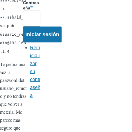
ssh-copy-id
Contras
eña
-i
~/.ssh/id_r
sa.pub
usuario_rem
oto@192.168
Rein
.1.4
iciali
Te pedirá una
zar
vez la
su
password del
contr
usuario_remot
aseñ
o y no tendrás
a
que volver a
meterla. Me
parece mas
seguro que