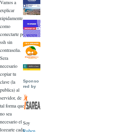
Vamos a
explicar
rápidamente
como
conectarte por
ssh sin
contraseña.
Sera
necesario
copiar tu
clave (la
Sponso
red by
publica) al
servidor, de
tal forma que
no sea
necesario el
Soy
logearte cada
Ruben