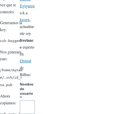
vez que te
Egiguren
conectes.
a.k.a.
keopx
,
Generamos la
actualme
key:
nte soy
freelanc
ssh-keygen
e
experto
Nos generara
en
esto:
Drupal
de
/home/mynam
Bilbao
e/.ssh/id_r
Nombre
sa.pub
de
usuario
Ahora
copiamos: