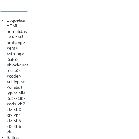
Etiquetas
HTML
permitidas
: <a href
hreflang>
<em>
<strong>
<cite>
<blockquot
e cite>
<code>
<ul type>
<ol start
type> <li>
<dl> <dt>
<dd> <h2
id> <h3
id> <h4
id> <h5
id> <h6
id>
Saltos