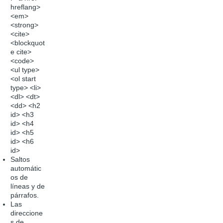
hreflang>
<em>
<strong>
<cite>
<blockquot
e cite>
<code>
<ul type>
<ol start
type> <li>
<dl> <dt>
<dd> <h2
id> <h3
id> <h4
id> <h5
id> <h6
id>
Saltos
automátic
os de
líneas y de
párrafos.
Las
direccione
s de