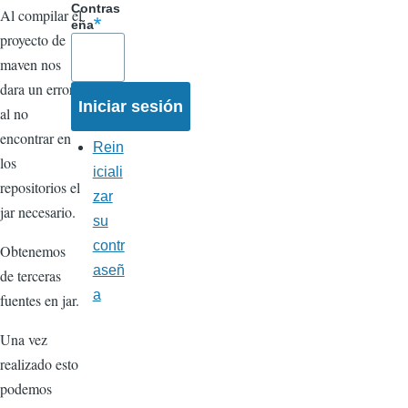
Contras
Al compilar el
eña
proyecto de
maven nos
dara un error
al no
encontrar en
Rein
los
iciali
repositorios el
zar
jar necesario.
su
contr
Obtenemos
aseñ
de terceras
a
fuentes en jar.
Una vez
realizado esto
podemos