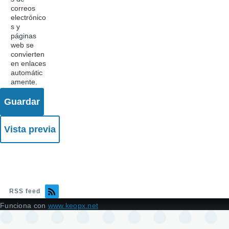
correos
electrónico
s y
páginas
web se
convierten
en enlaces
automátic
amente.
RSS feed
Funciona con
www.keopx.net