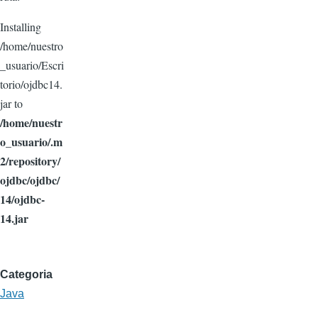
Installing
/home/nuestro
_usuario/Escri
torio/ojdbc14.
jar to
/home/nuestr
o_usuario/.m
2/repository/
ojdbc/ojdbc/
14/ojdbc-
14.jar
Categoria
Java