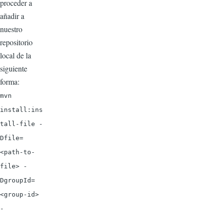
proceder a
añadir a
nuestro
repositorio
local de la
siguiente
forma:
mvn
install:ins
tall-file -
Dfile=
<path-to-
file> -
DgroupId=
<group-id>
-