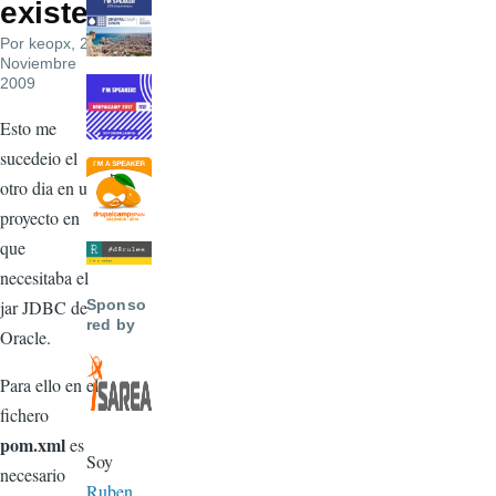
existe
Por
keopx
, 28
Noviembre
2009
Esto me
sucedeio el
otro dia en un
proyecto en
que
necesitaba el
jar JDBC de
Sponso
red by
Oracle.
Para ello en el
fichero
pom.xml
es
Soy
necesario
Ruben