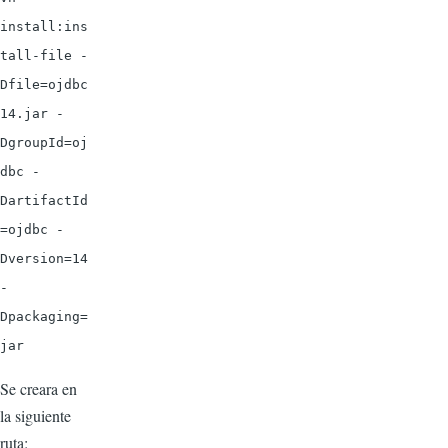
install:ins
tall-file -
Dfile=ojdbc
14.jar -
DgroupId=oj
dbc -
DartifactId
=ojdbc -
Dversion=14
-
Dpackaging=
jar
Se creara en
la siguiente
ruta: