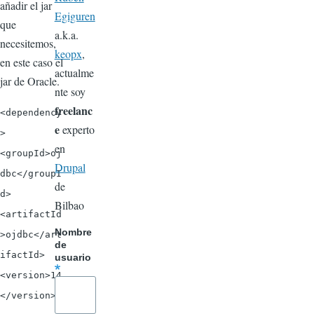
añadir el jar
Egiguren
que
a.k.a.
necesitemos,
keopx
,
en este caso el
actualme
jar de Oracle.
nte soy
freelanc
<dependency
e
experto
>
en
<groupId>oj
Drupal
dbc</groupI
de
d>
Bilbao
<artifactId
Nombre
>ojdbc</art
de
ifactId>
usuario
<version>14
</version>