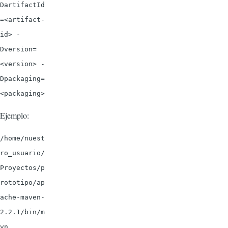
DartifactId
=<artifact-
id> -
Dversion=
<version> -
Dpackaging=
<packaging>
Ejemplo:
/home/nuest
ro_usuario/
Proyectos/p
rototipo/ap
ache-maven-
2.2.1/bin/m
vn