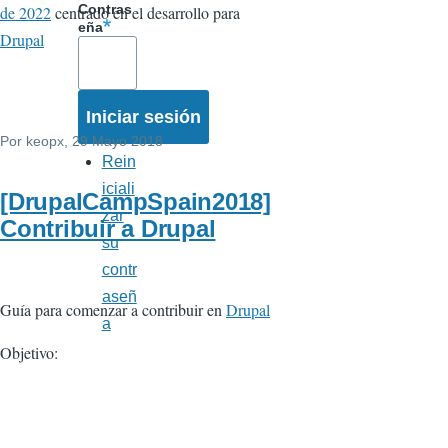
Contras
de 2022
centrado en el desarrollo para
eña
Drupal
Por
keopx
, 29 Mayo 2018
Rein
iciali
[DrupalCampSpain2018]
zar
Contribuir a Drupal
su
contr
aseñ
Guía para comenzar a contribuir en
Drupal
a
Objetivo: