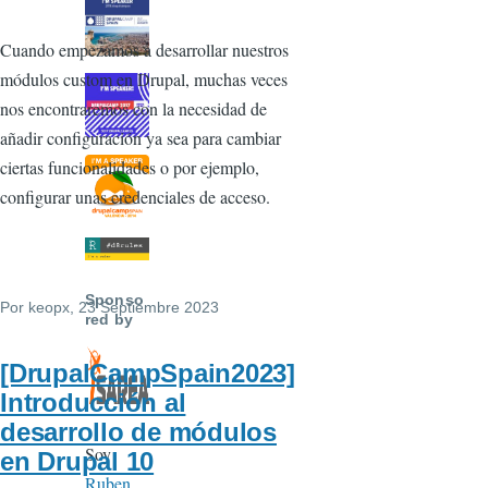
Cuando empezamos a desarrollar nuestros
módulos custom en Drupal, muchas veces
nos encontraremos con la necesidad de
añadir configuración ya sea para cambiar
ciertas funcionalidades o por ejemplo,
configurar unas credenciales de acceso.
Sponso
Por
keopx
, 23 Septiembre 2023
red by
[DrupalCampSpain2023]
Introducción al
desarrollo de módulos
Soy
en Drupal 10
Ruben