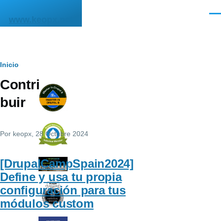
Pasar al contenido principal
Men
www.keopx.net
Ruta
Inicio
Contri
de
buir
navegación
Por
keopx
, 28 Octubre 2024
[DrupalCampSpain2024]
Define y usa tu propia
configuración para tus
módulos custom