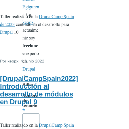
Egiguren
a.k.a.
Taller realizado en la
DrupalCamp Spain
keopx
,
de 2023
centrado en el desarrollo para
actualme
Drupal
10.
nte soy
freelanc
e
experto
en
Por
keopx
, 4 Junio 2022
Drupal
de
[DrupalCampSpain2022]
Bilbao
Introducción al
desarrollo de módulos
Nombre
en Drupal 9
de
usuario
Taller realizado en la
DrupalCamp Spain