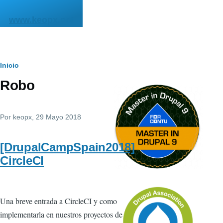
Pasar al contenido principal
www.keopx.net
Ruta
Inicio
Robo
de
navegación
Por
keopx
, 29 Mayo 2018
[DrupalCampSpain2018]
CircleCI
Una breve entrada a CircleCI y como
implementarla en nuestros proyectos de