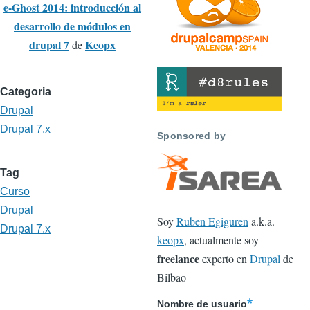
e-Ghost 2014: introducción al
desarrollo de módulos en
drupal 7
Keopx
de
Categoria
Drupal
Drupal 7.x
Sponsored by
Tag
Curso
Drupal
Soy
Ruben Egiguren
a.k.a.
Drupal 7.x
keopx
, actualmente soy
freelance
experto en
Drupal
de
Bilbao
Nombre de usuario