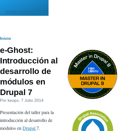
Pasar al contenido principal
www.keopx.net
Ruta
Inicio
e-Ghost:
de
Introducción al
navegación
desarrollo de
módulos en
Drupal 7
Por
keopx
, 7 Julio 2014
Presentación del taller para la
introducción al desarrollo de
módulos en
Drupal
7.