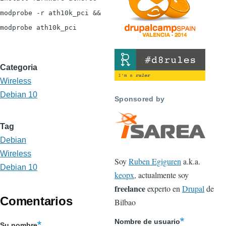
modprobe -r ath10k_pci &&
modprobe ath10k_pci
Categoria
Wireless
Debian 10
Sponsored by
Tag
Debian
Wireless
Soy
Ruben Egiguren
a.k.a.
Debian 10
keopx
, actualmente soy
freelance
experto en
Drupal
de
Comentarios
Bilbao
Nombre de usuario
Su nombre