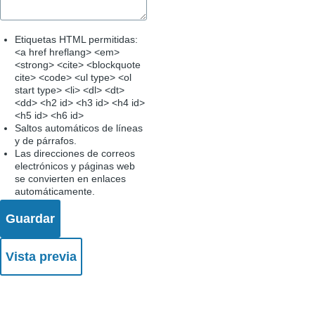
Etiquetas HTML permitidas:
<a href hreflang> <em>
<strong> <cite> <blockquote
cite> <code> <ul type> <ol
start type> <li> <dl> <dt>
<dd> <h2 id> <h3 id> <h4 id>
<h5 id> <h6 id>
Saltos automáticos de líneas
y de párrafos.
Las direcciones de correos
electrónicos y páginas web
se convierten en enlaces
automáticamente.