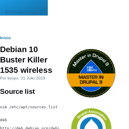
Pasar al contenido principal
www.keopx.net
Ruta
Inicio
Debian 10
de
Buster Killer
navegación
1535 wireless
Por
keopx
, 31 Julio 2019
Source list
vim /etc/apt/sources.list
deb
http://deb.debian.org/debi