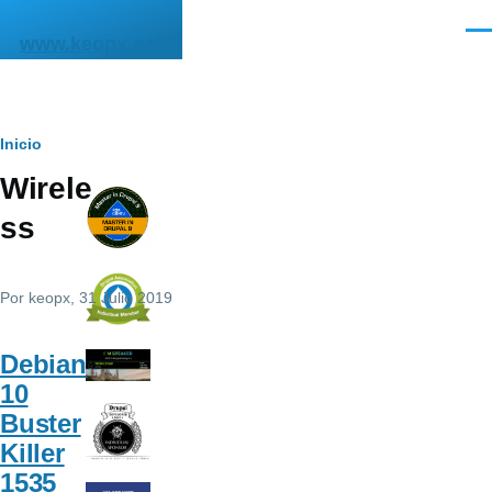
Pasar al contenido principal
Men
www.keopx.net
Ruta
Inicio
Wirele
de
ss
navegación
Por
keopx
, 31 Julio 2019
Debian
10
Buster
Killer
1535