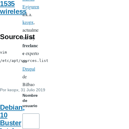
1535
Egiguren
wireless
a.k.a.
keopx
,
actualme
Source list
nte soy
freelanc
e
vim
experto
en
/etc/apt/sources.list
Drupal
de
Bilbao
Por
keopx
, 31 Julio 2019
Nombre
de
Debian
usuario
10
Buster