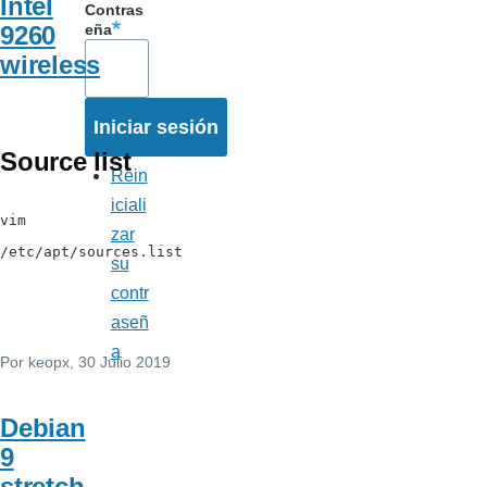
Intel
Contras
9260
eña
wireless
Source list
Rein
iciali
vim
zar
/etc/apt/sources.list
su
contr
aseñ
a
Por
keopx
, 30 Julio 2019
Debian
9
stretch