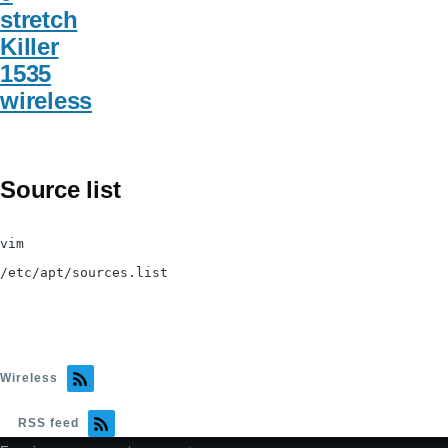
stretch
Killer
1535
wireless
Source list
vim
/etc/apt/sources.list
Wireless
RSS feed