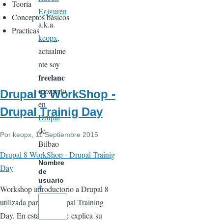
Teoría
Egiguren
Conceptos básicos
a.k.a.
Practicas
keopx
,
actualme
nte soy
freelanc
e
experto
Drupal 8 WorkShop -
en
Drupal Trainig Day
Drupal
de
Por
keopx
, 11 Septiembre 2015
Bilbao
Drupal 8 WorkShop - Drupal Trainig
Nombre
Day
de
usuario
Workshop introductorio a Drupal 8
utilizada para los Drupal Training
Day. En esta sesion se explica su