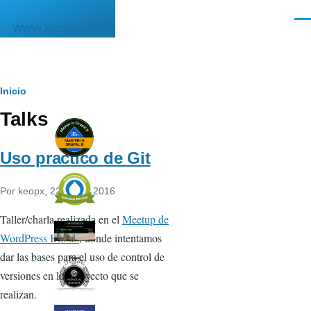
Pasar al contenido principal
Men
www.keopx.net
Ruta
Inicio
Talks
de
navegación
Uso practico de Git
Por
keopx
, 22 Enero 2016
Taller/charla realizada en el
Meetup de
WordPress Bilbao
, donde intentamos
dar las bases para el uso de control de
versiones en los proyecto que se
realizan.