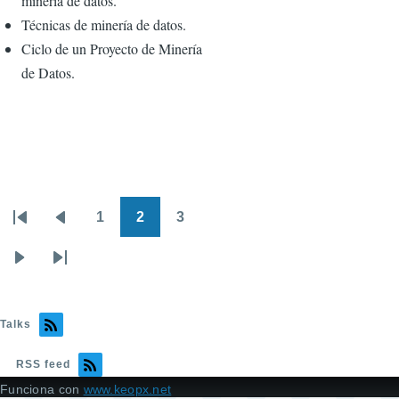
minería de datos.
Técnicas de minería de datos.
Ciclo de un Proyecto de Minería
de Datos.
1
2
3
Paginación
Primera
Página
Page
Page
Page
página
anterior
Siguiente
Última
página
página
Talks
RSS feed
Funciona con
www.keopx.net