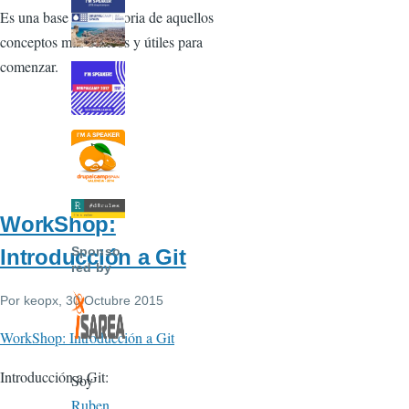
Es una base introductoria de aquellos
conceptos más básicos y útiles para
comenzar.
WorkShop:
Sponso
Introducción a Git
red by
Por
keopx
, 30 Octubre 2015
WorkShop: Introducción a Git
Introducción a Git:
Soy
Ruben