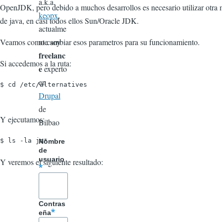
a.k.a.
OpenJDK, pero debido a muchos desarrollos es necesario utilizar otra
keopx
,
de java, en casi todos ellos Sun/Oracle JDK.
actualme
Veamos como cambiar esos parametros para su funcionamiento.
nte soy
freelanc
Si accedemos a la ruta:
e
experto
en
$ cd /etc/alternatives

Drupal
de
Y ejecutamos:
Bilbao
$ ls -la ja*
Nombre
de
usuario
Y veremos el siguiente resultado:
Contras
eña