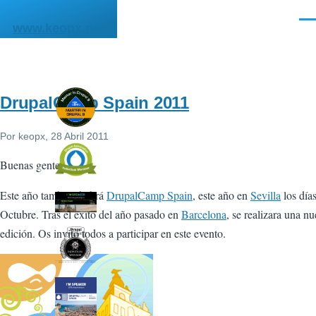
Pasar al contenido principal
Men
www.keopx.net
DrupalCamp Spain 2011
Por
keopx
, 28 Abril 2011
Buenas gente.
Este año también habrá
DrupalCamp Spain
, este año en
Sevilla
los días
Octubre. Tras el éxito del año pasado en
Barcelona
, se realizara una n
edición. Os invito todos a participar en este evento.