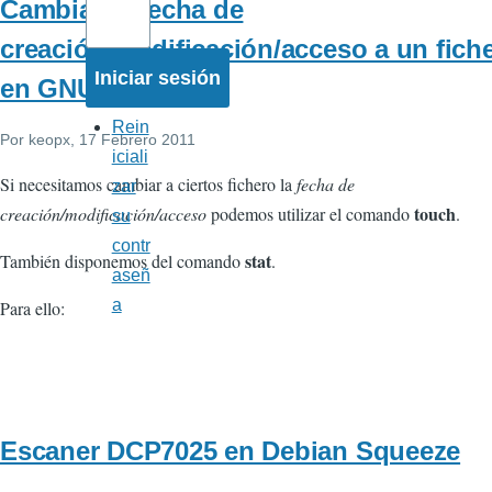
Cambiar la fecha de
creación/modificación/acceso a un fich
en GNU/Linux
Rein
Por
keopx
, 17 Febrero 2011
iciali
Si necesitamos cambiar a ciertos fichero la
fecha de
zar
touch
creación/modificación/acceso
podemos utilizar el comando
.
su
contr
stat
También disponemos del comando
.
aseñ
a
Para ello:
Escaner DCP7025 en Debian Squeeze