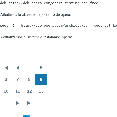
deb http://deb.opera.com/opera testing non-free
Añadimos la clave del repositorio de opera:
wget -O - http://deb.opera.com/archive.key | sudo apt-ke
Actualizamos el sistema e instalamos opera:
…
5
Paginación
Primera
Página
Page
página
anterior
6
7
8
9
Page
Page
Page
Page
10
11
12
13
Page
Page
Page
Page
…
Siguiente
Última
página
página