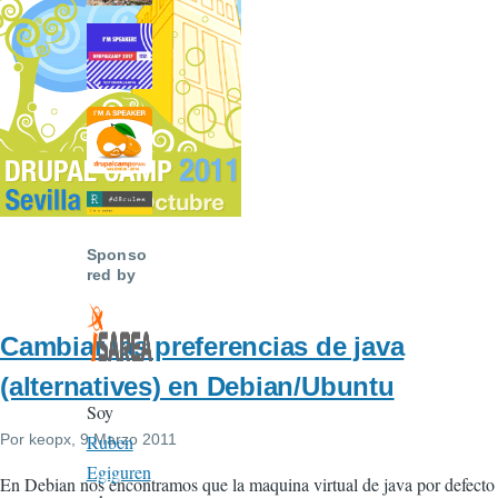
Sponso
red by
Cambiar las preferencias de java
(alternatives) en Debian/Ubuntu
Soy
Por
keopx
, 9 Marzo 2011
Ruben
Egiguren
En Debian nos encontramos que la maquina virtual de java por defecto