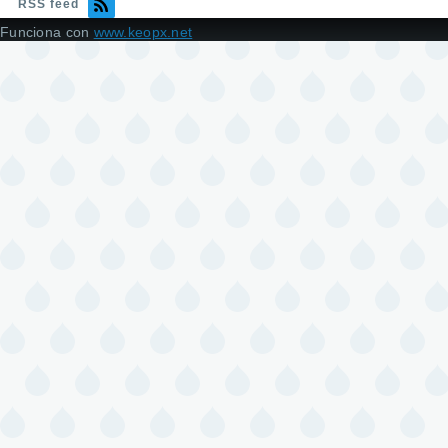
RSS feed
Funciona con
www.keopx.net