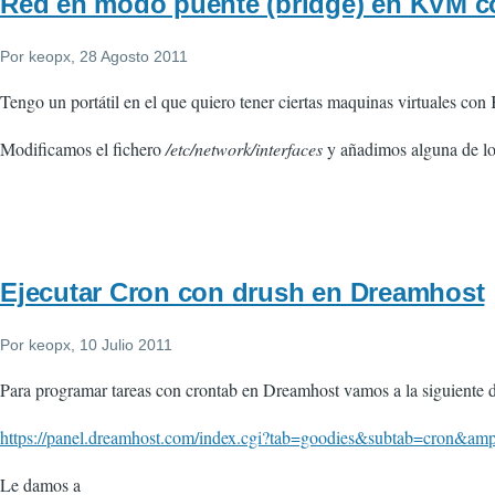
Red en modo puente (bridge) en KVM 
Por
keopx
, 28 Agosto 2011
Tengo un portátil en el que quiero tener ciertas maquinas virtuales con
Modificamos el fichero
/etc/network/interfaces
y añadimos alguna de lo
Ejecutar Cron con drush en Dreamhost
Por
keopx
, 10 Julio 2011
Para programar tareas con crontab en Dreamhost vamos a la siguiente d
https://panel.dreamhost.com/index.cgi?tab=goodies&subtab=cron&am
Le damos a