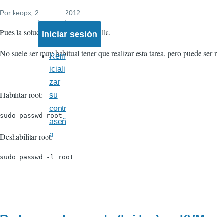
Por
keopx
, 25 Enero 2012
Pues la solución es bastante sencilla.
No suele ser muy habitual tener que realizar esta tarea, pero puede ser n
Rein
iciali
zar
Habilitar root:
su
contr
sudo passwd root
aseñ
a
Deshabilitar root:
sudo passwd -l root