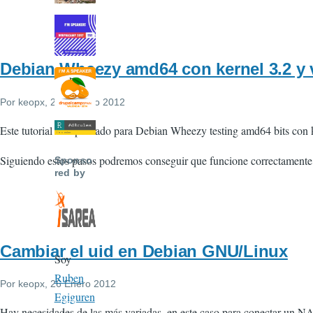
Debian Wheezy amd64 con kernel 3.2 y 
Por
keopx
, 23 Febrero 2012
Este tutorial esta pensado para Debian Wheezy testing amd64 bits con 
Siguiendo estos pasos podremos conseguir que funcione correctamente 
Sponso
red by
Cambiar el uid en Debian GNU/Linux
Soy
Ruben
Por
keopx
, 26 Enero 2012
Egiguren
Hay necesidades de las más variadas, en este caso para conectar un NA