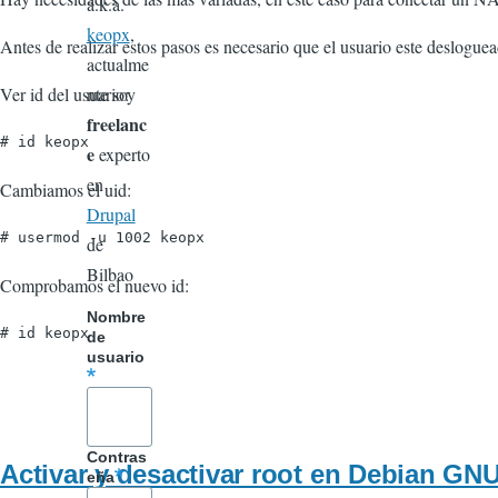
a.k.a.
keopx
,
Antes de realizar estos pasos es necesario que el usuario este desloguea
actualme
Ver id del usuario:
nte soy
freelanc
# id keopx
e
experto
en
Cambiamos el uid:
Drupal
# usermod -u 1002 keopx
de
Bilbao
Comprobamos el nuevo id:
Nombre
# id keopx
de
usuario
Contras
Activar y desactivar root en Debian GN
eña