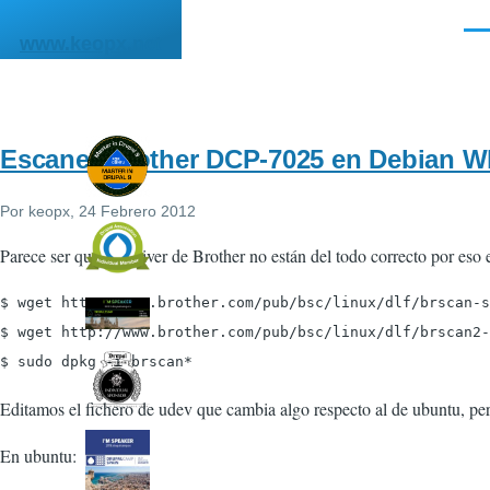
Pasar al contenido principal
Men
www.keopx.net
Escaner Brother DCP-7025 en Debian W
Por
keopx
, 24 Febrero 2012
Parece ser que los driver de Brother no están del todo correcto por eso
$ wget http://www.brother.com/pub/bsc/linux/dlf/brscan-s
$ wget http://www.brother.com/pub/bsc/linux/dlf/brscan2-
$ sudo dpkg -i brscan*
Editamos el fichero de udev que cambia algo respecto al de ubuntu, pe
En ubuntu: