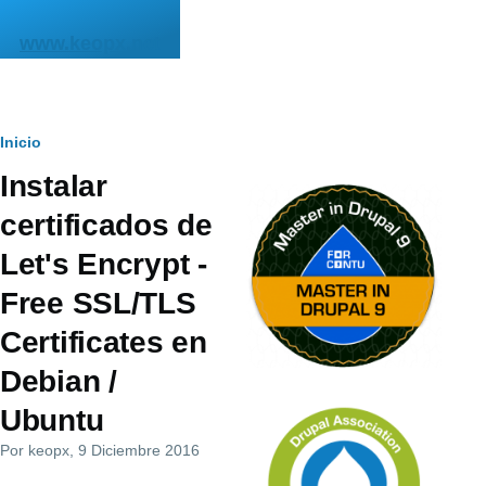
Pasar al contenido principal
www.keopx.net
Ruta
Inicio
Instalar
de
certificados de
navegación
Let's Encrypt -
Free SSL/TLS
Certificates en
Debian /
Ubuntu
Por
keopx
, 9 Diciembre 2016