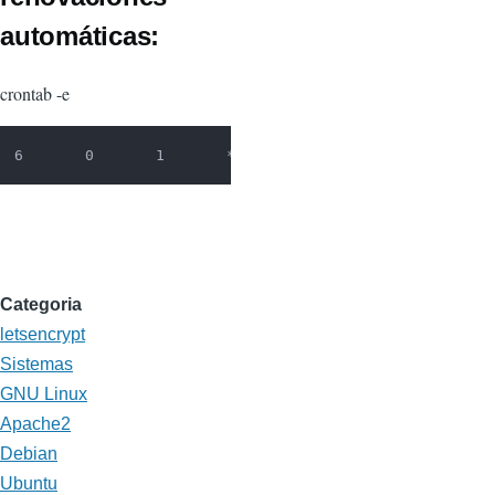
automáticas:
crontab -e
6       0       1       *       *       /opt/letsencry
Categoria
letsencrypt
Sistemas
GNU Linux
Apache2
Debian
Ubuntu