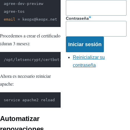
agree-dev-preview

Contraseña
email
 = keopx@keopx.net
Procedemos a crear el certificado
(duran 3 meses):
Reinicializar su
/opt/letsencrypt/certbot-auto --config /etc/letsencryp
contraseña
Ahora es necesario reiniciar
apache:
service apache2 reload
Automatizar
renovaciones