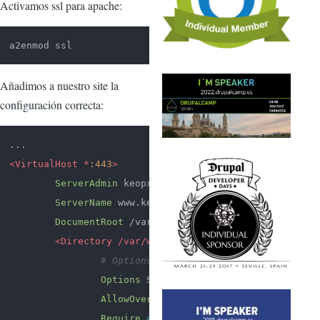
Activamos ssl para apache:
a2enmod ssl
Añadimos a nuestro site la
configuración correcta:
<VirtualHost *
:443
>
ServerAdmin
 keopx@keopx.net

ServerName
 www.keopx.net

DocumentRoot
 /var/www/keopx.net/docroot

<Directory /var/www/keopx.net/docroot/>
# Options FollowSymLinks
Options
 SymLinksIfOwnerMatch

AllowOverride
All
Require
all
 granted
