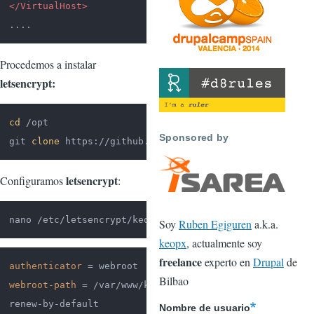
</VirtualHost>
....
Procedemos a instalar
letsencrypt:
cd
 /opt

Sponsored by
git 
clone
 https://github.com/certbot/certbot.git letse
letsencrypt
Configuramos
:
nano /etc/letsencrypt/keopx.ini
Soy
Ruben Egiguren
a.k.a.
keopx
, actualmente soy
freelance
experto en
Drupal
de
authenticator
Bilbao
webroot-path
 = /var/www/keopx.net/docroot

renew-by-default

Nombre de usuario