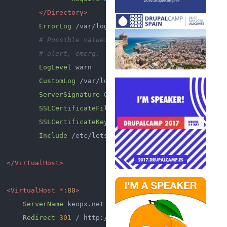
</Directory>
ErrorLog
 /var/log/apache2/error.log

# Possible values include: debug, info, notice
# alert, emerg.
LogLevel
 warn

CustomLog
 /var/log/apache2/access.log combined

ServerSignature
On
SSLCertificateFile
 /etc/letsencrypt/live/www.k
SSLCertificateKeyFile
 /etc/letsencrypt/live/ww
Include
 /etc/letsencrypt/options-ssl-apache.con
</VirtualHost>
<VirtualHost *
:80
>
ServerName
 keopx.net

Redirect
301